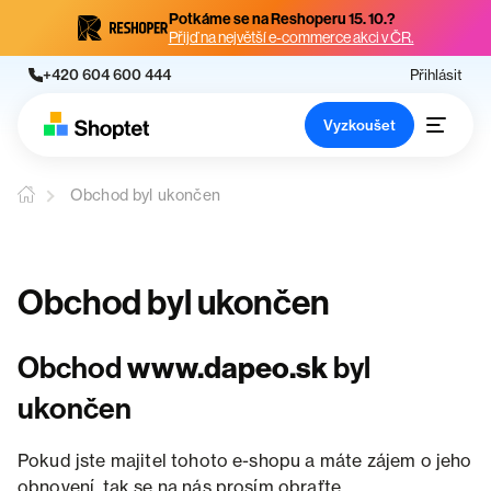
Potkáme se na Reshoperu 15. 10.?
Přijď na největší e-commerce akci v ČR.
+420 604 600 444
Přihlásit
Vyzkoušet
Obchod byl ukončen
Obchod byl ukončen
Obchod
www.dapeo.sk
byl
ukončen
Pokud jste majitel tohoto e-shopu a máte zájem o jeho
obnovení, tak se na nás prosím obraťte.