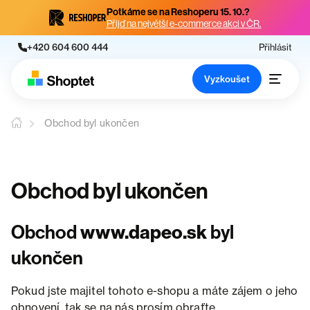
Potkáme se na Reshoperu 15. 10.?
Přijď na největší e-commerce akci v ČR.
+420 604 600 444
Přihlásit
Vyzkoušet
Obchod byl ukončen
Obchod byl ukončen
Obchod
www.dapeo.sk
byl
ukončen
Pokud jste majitel tohoto e-shopu a máte zájem o jeho
obnovení, tak se na nás prosím obraťte.