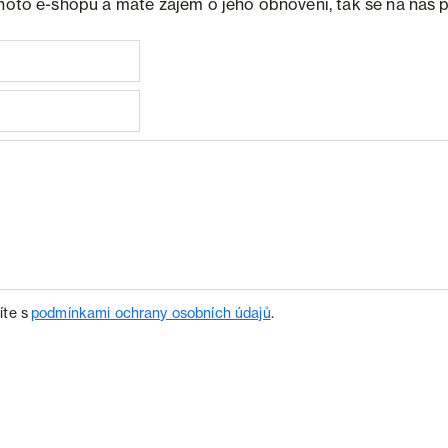
ohoto e-shopu a máte zájem o jeho obnovení, tak se na nás 
íte s
podmínkami ochrany osobních údajů
.