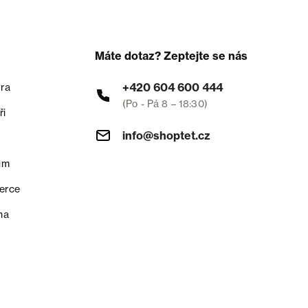
Máte dotaz? Zeptejte se nás
+420 604 600 444
ra
(Po - Pá 8 – 18:30)
ři
info@shoptet.cz
um
erce
na