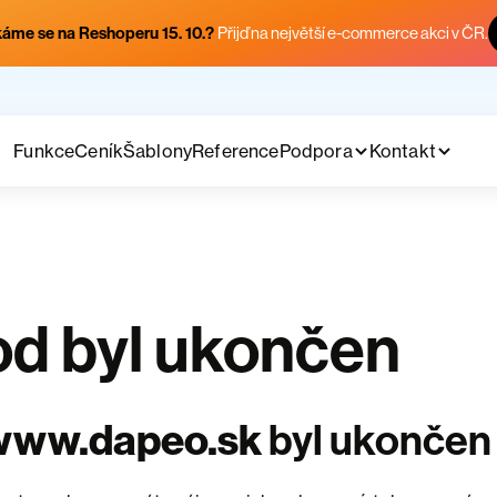
áme se na Reshoperu 15. 10.?
Přijď na největší e-commerce akci v ČR.
Funkce
Ceník
Šablony
Reference
Podpora
Kontakt
d byl ukončen
www.dapeo.sk
byl ukončen