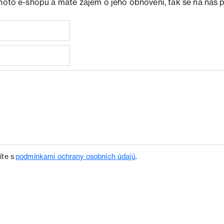
ohoto e-shopu a máte zájem o jeho obnovení, tak se na nás 
íte s
podmínkami ochrany osobních údajů
.