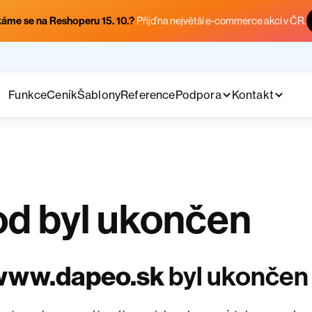
áme se na Reshoperu 15. 10.?
Přijď na největší e-commerce akci v ČR.
Funkce
Ceník
Šablony
Reference
Podpora
Kontakt
d byl ukončen
www.dapeo.sk
byl ukončen