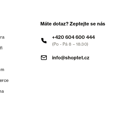
Máte dotaz? Zeptejte se nás
+420 604 600 444
ra
(Po - Pá 8 – 18:30)
ři
info@shoptet.cz
um
erce
na