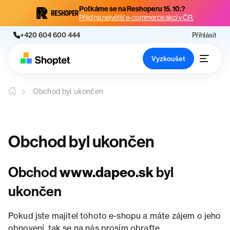
Potkáme se na Reshoperu 15. 10.?
Přijď na největší e-commerce akci v ČR.
+420 604 600 444
Přihlásit
Vyzkoušet
Obchod byl ukončen
Obchod byl ukončen
Obchod
www.dapeo.sk
byl
ukončen
Pokud jste majitel tohoto e-shopu a máte zájem o jeho
obnovení, tak se na nás prosím obraťte.