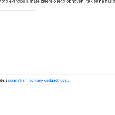
ohoto e-shopu a máte zájem o jeho obnovení, tak se na nás 
íte s
podmínkami ochrany osobních údajů
.