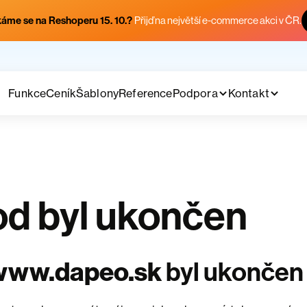
áme se na Reshoperu 15. 10.?
Přijď na největší e-commerce akci v ČR.
Funkce
Ceník
Šablony
Reference
Podpora
Kontakt
d byl ukončen
www.dapeo.sk
byl ukončen