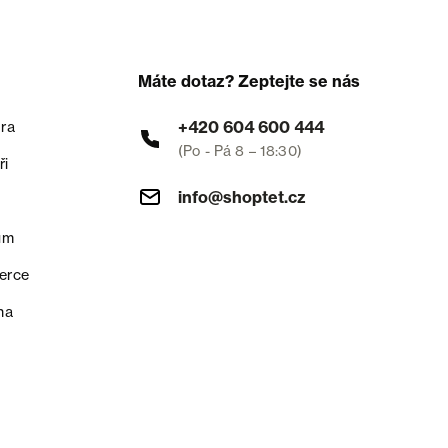
Máte dotaz? Zeptejte se nás
+420 604 600 444
ra
(Po - Pá 8 – 18:30)
ři
info@shoptet.cz
um
erce
na