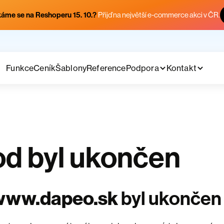
áme se na Reshoperu 15. 10.?
Přijď na největší e-commerce akci v ČR.
Funkce
Ceník
Šablony
Reference
Podpora
Kontakt
d byl ukončen
www.dapeo.sk
byl ukončen