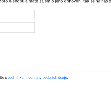
ohoto e-shopu a máte zájem o jeho obnovení, tak se na nás 
íte s
podmínkami ochrany osobních údajů
.