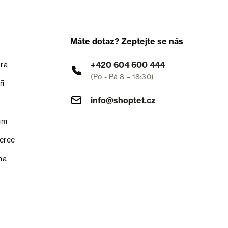
Máte dotaz? Zeptejte se nás
+420 604 600 444
ra
(Po - Pá 8 – 18:30)
ři
info@shoptet.cz
um
erce
na