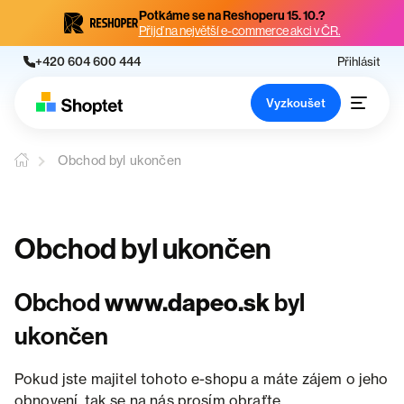
Potkáme se na Reshoperu 15. 10.?
Přijď na největší e-commerce akci v ČR.
+420 604 600 444
Přihlásit
Vyzkoušet
Obchod byl ukončen
Obchod byl ukončen
Obchod
www.dapeo.sk
byl
ukončen
Pokud jste majitel tohoto e-shopu a máte zájem o jeho
obnovení, tak se na nás prosím obraťte.